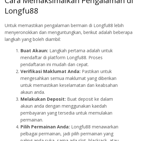
Cara Memaksimalkan Pengalaman di
Longfu88
Untuk memastikan pengalaman bermain di Longfu88 lebih
menyeronokkan dan menguntungkan, berikut adalah beberapa
langkah yang boleh diambil:
Buat Akaun:
Langkah pertama adalah untuk
mendaftar di platform Longfu88. Proses
pendaftaran ini mudah dan cepat.
Verifikasi Maklumat Anda:
Pastikan untuk
mengesahkan semua maklumat yang diberikan
untuk memastikan keselamatan dan keabsahan
akaun anda.
Melakukan Deposit:
Buat deposit ke dalam
akaun anda dengan menggunakan kaedah
pembayaran yang tersedia untuk memulakan
permainan.
Pilih Permainan Anda:
Longfu88 menawarkan
pelbagai permainan, jadi pilih permainan yang
paling anda suka, sama ada slot, blackjack, atau