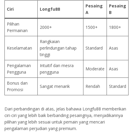
Pesaing
Pesaing
Ciri
Longfu88
A
B
Pilihan
2000+
1500+
1800+
Permainan
Rangkaian
Keselamatan
perlindungan tahap
Standard
Asas
tinggi
Pengalaman
Intuitif dan mesra
Moderate
Asas
Pengguna
pengguna
Bonus dan
Sangat menarik
Rendah
Standard
Promosi
Dari perbandingan di atas, jelas bahawa Longfu88 memberikan
ciri-ciri yang lebih baik berbanding pesaingnya, menjadikannya
pilihan yang lebih sesuai untuk pemain yang mencari
pengalaman perjudian yang premium.