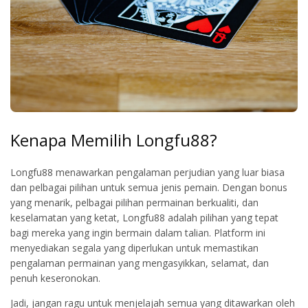
Kenapa Memilih Longfu88?
Longfu88 menawarkan pengalaman perjudian yang luar biasa
dan pelbagai pilihan untuk semua jenis pemain. Dengan bonus
yang menarik, pelbagai pilihan permainan berkualiti, dan
keselamatan yang ketat, Longfu88 adalah pilihan yang tepat
bagi mereka yang ingin bermain dalam talian. Platform ini
menyediakan segala yang diperlukan untuk memastikan
pengalaman permainan yang mengasyikkan, selamat, dan
penuh keseronokan.
Jadi, jangan ragu untuk menjelajah semua yang ditawarkan oleh