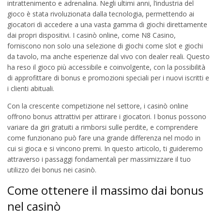
intrattenimento e adrenalina. Negli ultimi anni, l’industria del
gioco è stata rivoluzionata dalla tecnologia, permettendo ai
giocatori di accedere a una vasta gamma di giochi direttamente
dai propri dispositivi. I casinò online, come N8 Casino,
forniscono non solo una selezione di giochi come slot e giochi
da tavolo, ma anche esperienze dal vivo con dealer reali. Questo
ha reso il gioco più accessibile e coinvolgente, con la possibilità
di approfittare di bonus e promozioni speciali per i nuovi iscritti e
i clienti abituali.
Con la crescente competizione nel settore, i casinò online
offrono bonus attrattivi per attirare i giocatori. I bonus possono
variare da giri gratuiti a rimborsi sulle perdite, e comprendere
come funzionano può fare una grande differenza nel modo in
cui si gioca e si vincono premi. In questo articolo, ti guideremo
attraverso i passaggi fondamentali per massimizzare il tuo
utilizzo dei bonus nei casinò.
Come ottenere il massimo dai bonus
nel casinò