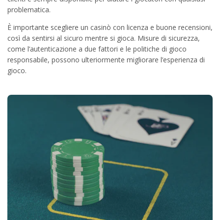
problematica.
È importante scegliere un casinò con licenza e buone recensioni,
così da sentirsi al sicuro mentre si gioca. Misure di sicurezza,
come l’autenticazione a due fattori e le politiche di gioco
responsabile, possono ulteriormente migliorare l’esperienza di
gioco.