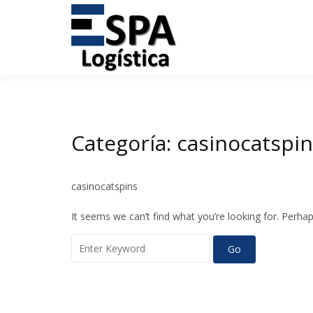
Tu agencia de transporte
Espalogís
Skip
to
content
Categoría:
casinocatspin
casinocatspins
It seems we can’t find what you’re looking for. Perha