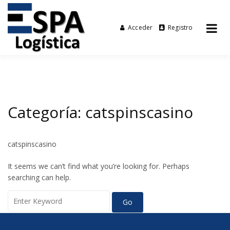
Acceder
Registro
Tu agencia de transporte
Espalogística
Skip
to
content
Categoría:
catspinscasino
catspinscasino
It seems we can’t find what you’re looking for. Perhaps
searching can help.