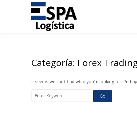
Tu agencia de transporte
Espalogís
Skip
to
content
Categoría:
Forex Tradin
It seems we can’t find what you’re looking for. Perha