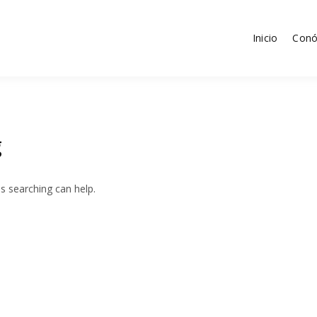
Inicio
Conó
tica
g
ps searching can help.