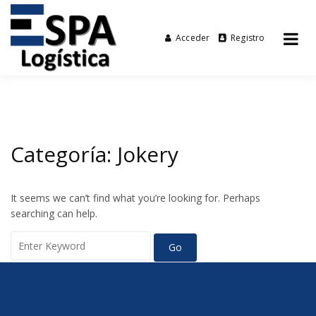
Acceder
Registro
Tu agencia de transporte
Espalogística
Skip
to
content
Categoría:
Jokery
It seems we can’t find what you’re looking for. Perhaps
searching can help.