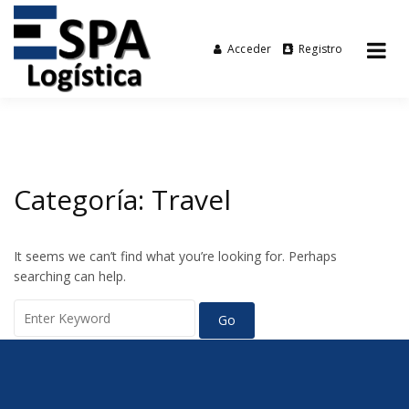
Acceder
Registro
Tu agencia de transporte
Espalogística
Skip
to
content
Categoría:
Travel
It seems we can’t find what you’re looking for. Perhaps
searching can help.