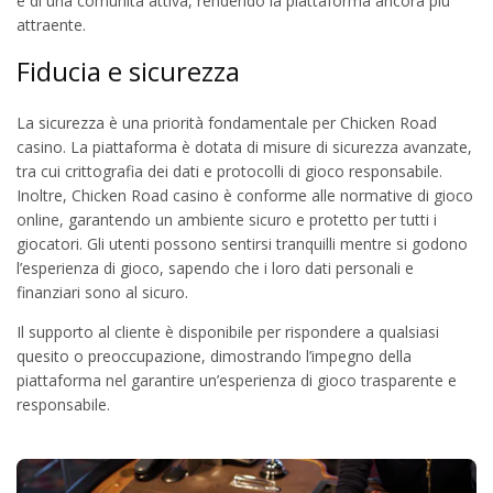
e di una comunità attiva, rendendo la piattaforma ancora più
attraente.
Fiducia e sicurezza
La sicurezza è una priorità fondamentale per Chicken Road
casino. La piattaforma è dotata di misure di sicurezza avanzate,
tra cui crittografia dei dati e protocolli di gioco responsabile.
Inoltre, Chicken Road casino è conforme alle normative di gioco
online, garantendo un ambiente sicuro e protetto per tutti i
giocatori. Gli utenti possono sentirsi tranquilli mentre si godono
l’esperienza di gioco, sapendo che i loro dati personali e
finanziari sono al sicuro.
Il supporto al cliente è disponibile per rispondere a qualsiasi
quesito o preoccupazione, dimostrando l’impegno della
piattaforma nel garantire un’esperienza di gioco trasparente e
responsabile.