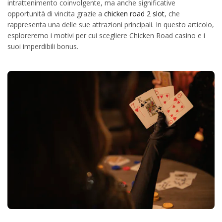
intrattenimento coinvolgente, ma anche significative
opportunità di vincita grazie a
chicken road 2 slot
, che
rappresenta una delle sue attrazioni principali. In questo articolo,
esploreremo i motivi per cui scegliere Chicken Road casino e i
suoi imperdibili bonus.