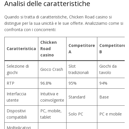
Analisi delle caratteristiche
Quando si tratta di caratteristiche, Chicken Road casino si
distingue per la sua unicità e le sue offerte. Analizziamo come si
confronta con i concorrenti:
Chicken
Competitore
Competitore
Caratteristica
Road
A
B
casino
Selezione di
Slot
Giochi da
Gioco Crash
giochi
tradizionali
tavolo
RTP
96.8%
95%
94%
Interfaccia
Intuitiva e
Standard
Base
utente
coinvolgente
Dispositivi
PC, mobile,
Solo PC
PC e mobile
compatibili
tablet
Moltiplicatori