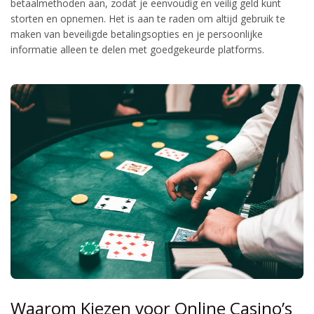
betaalmethoden aan, zodat je eenvoudig en veilig geld kunt
storten en opnemen. Het is aan te raden om altijd gebruik te
maken van beveiligde betalingsopties en je persoonlijke
informatie alleen te delen met goedgekeurde platforms.
Waarom Kiezen voor Online Casino’s