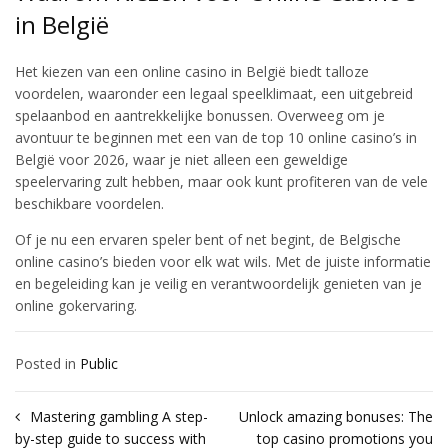
in België
Het kiezen van een online casino in België biedt talloze
voordelen, waaronder een legaal speelklimaat, een uitgebreid
spelaanbod en aantrekkelijke bonussen. Overweeg om je
avontuur te beginnen met een van de top 10 online casino’s in
België voor 2026, waar je niet alleen een geweldige
speelervaring zult hebben, maar ook kunt profiteren van de vele
beschikbare voordelen.
Of je nu een ervaren speler bent of net begint, de Belgische
online casino’s bieden voor elk wat wils. Met de juiste informatie
en begeleiding kan je veilig en verantwoordelijk genieten van je
online gokervaring.
Posted in
Public
Navegación
Mastering gambling A step-
Unlock amazing bonuses: The
by-step guide to success with
top casino promotions you