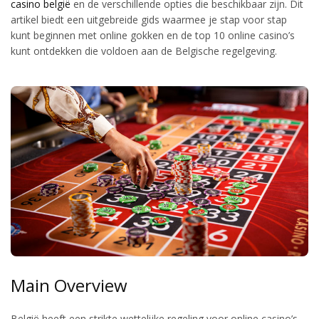
casino belgië
en de verschillende opties die beschikbaar zijn. Dit
artikel biedt een uitgebreide gids waarmee je stap voor stap
kunt beginnen met online gokken en de top 10 online casino’s
kunt ontdekken die voldoen aan de Belgische regelgeving.
Main Overview
België heeft een strikte wettelijke regeling voor online casino’s,