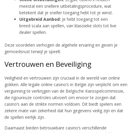
meestal een snellere uitbetalingsprocedure, wat
betekent dat je sneller toegang hebt tot je winst.
Uitgebreid Aanbod:
Je hebt toegang tot een
breed scala aan spellen, van klassieke slots tot live
dealer spellen.
Deze voordelen verhogen de algehele ervaring en geven je
gemoedsrust terwijl je speelt.
Vertrouwen en Beveiliging
Veiligheid en vertrouwen zijn cruciaal in de wereld van online
gokken. Alle legale online casino’s in België zijn verplicht om een
vergunning te verkrijgen van de Belgische Kansspelcommissie,
die rigoureuze controles uitvoert om ervoor te zorgen dat
casino’s aan de strikte normen voldoen. Dit biedt spelers een
zekere mate van zekerheid dat hun gegevens veilig zijn en dat
de spellen eerlijk zijn.
Daarnaast bieden betrouwbare casino’s verschillende