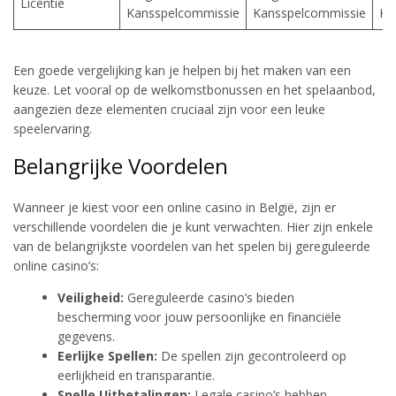
Licentie
Kansspelcommissie
Kansspelcommissie
Ka
Een goede vergelijking kan je helpen bij het maken van een
keuze. Let vooral op de welkomstbonussen en het spelaanbod,
aangezien deze elementen cruciaal zijn voor een leuke
speelervaring.
Belangrijke Voordelen
Wanneer je kiest voor een online casino in België, zijn er
verschillende voordelen die je kunt verwachten. Hier zijn enkele
van de belangrijkste voordelen van het spelen bij gereguleerde
online casino’s:
Veiligheid:
Gereguleerde casino’s bieden
bescherming voor jouw persoonlijke en financiële
gegevens.
Eerlijke Spellen:
De spellen zijn gecontroleerd op
eerlijkheid en transparantie.
Snelle Uitbetalingen:
Legale casino’s hebben