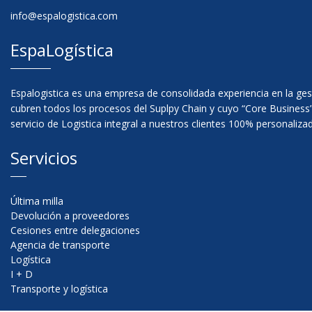
info@espalogistica.com
EspaLogística
Espalogistica es una empresa de consolidada experiencia en la ges
cubren todos los procesos del Suplpy Chain y cuyo “Core Business”
servicio de Logistica integral a nuestros clientes 100% personaliza
Servicios
Última milla
Devolución a proveedores
Cesiones entre delegaciones
Agencia de transporte
Logística
I + D
Transporte y logística