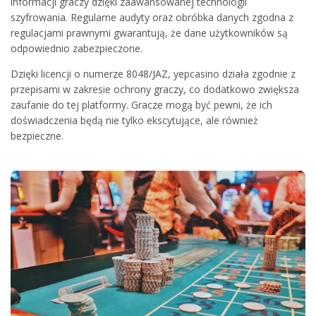
informacji graczy dzięki zaawansowanej technologii
szyfrowania. Regularne audyty oraz obróbka danych zgodna z
regulacjami prawnymi gwarantują, że dane użytkowników są
odpowiednio zabezpieczone.
Dzięki licencji o numerze 8048/JAZ, yepcasino działa zgodnie z
przepisami w zakresie ochrony graczy, co dodatkowo zwiększa
zaufanie do tej platformy. Gracze mogą być pewni, że ich
doświadczenia będą nie tylko ekscytujące, ale również
bezpieczne.