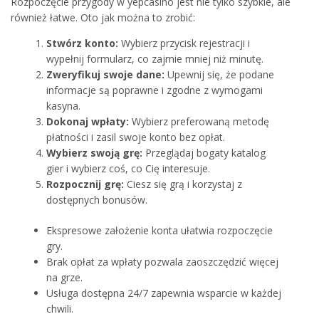
Rozpoczęcie przygody w yepcasino jest nie tylko szybkie, ale
również łatwe. Oto jak można to zrobić:
Stwórz konto:
Wybierz przycisk rejestracji i
wypełnij formularz, co zajmie mniej niż minutę.
Zweryfikuj swoje dane:
Upewnij się, że podane
informacje są poprawne i zgodne z wymogami
kasyna.
Dokonaj wpłaty:
Wybierz preferowaną metodę
płatności i zasil swoje konto bez opłat.
Wybierz swoją grę:
Przeglądaj bogaty katalog
gier i wybierz coś, co Cię interesuje.
Rozpocznij grę:
Ciesz się grą i korzystaj z
dostępnych bonusów.
Ekspresowe założenie konta ułatwia rozpoczęcie
gry.
Brak opłat za wpłaty pozwala zaoszczędzić więcej
na grze.
Usługa dostępna 24/7 zapewnia wsparcie w każdej
chwili.