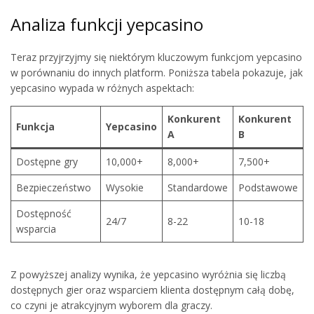
Analiza funkcji yepcasino
Teraz przyjrzyjmy się niektórym kluczowym funkcjom yepcasino
w porównaniu do innych platform. Poniższa tabela pokazuje, jak
yepcasino wypada w różnych aspektach:
Konkurent
Konkurent
Funkcja
Yepcasino
A
B
Dostępne gry
10,000+
8,000+
7,500+
Bezpieczeństwo
Wysokie
Standardowe
Podstawowe
Dostępność
24/7
8-22
10-18
wsparcia
Z powyższej analizy wynika, że yepcasino wyróżnia się liczbą
dostępnych gier oraz wsparciem klienta dostępnym całą dobę,
co czyni je atrakcyjnym wyborem dla graczy.