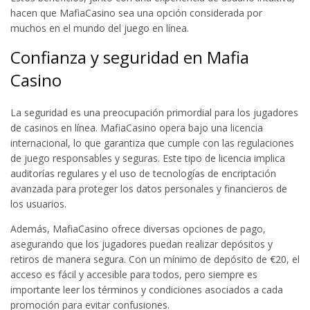
hacen que MafiaCasino sea una opción considerada por
muchos en el mundo del juego en línea.
Confianza y seguridad en Mafia
Casino
La seguridad es una preocupación primordial para los jugadores
de casinos en línea. MafiaCasino opera bajo una licencia
internacional, lo que garantiza que cumple con las regulaciones
de juego responsables y seguras. Este tipo de licencia implica
auditorías regulares y el uso de tecnologías de encriptación
avanzada para proteger los datos personales y financieros de
los usuarios.
Además, MafiaCasino ofrece diversas opciones de pago,
asegurando que los jugadores puedan realizar depósitos y
retiros de manera segura. Con un mínimo de depósito de €20, el
acceso es fácil y accesible para todos, pero siempre es
importante leer los términos y condiciones asociados a cada
promoción para evitar confusiones.