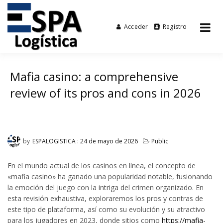
Acceder
Registro
Tu agencia de transporte
Espalogística
Skip
to
Mafia casino: a comprehensive
content
review of its pros and cons in 2026
by
ESPALOGISTICA
:
24 de mayo de 2026
Public
En el mundo actual de los casinos en línea, el concepto de
«mafia casino» ha ganado una popularidad notable, fusionando
la emoción del juego con la intriga del crimen organizado. En
esta revisión exhaustiva, exploraremos los pros y contras de
este tipo de plataforma, así como su evolución y su atractivo
para los jugadores en 2023, donde sitios como
https://mafia-