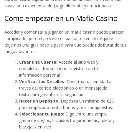
busca una experiencia de juego diferente y emocionante.
Cómo empezar en un Mafia Casino
Acceder y comenzar a jugar en un mafia casino puede parecer
complicado, pero el proceso es bastante sencillo. Aquí te
dejamos una guía paso a paso para que puedas disfrutar de tus
juegos favoritos:
Crear una Cuenta:
Accede al sitio web y
completa el formulario de registro con tu
información personal.
Verificar tus Detalles:
Confirma tu identidad a
través del correo electrónico o un mensaje de
texto para garantizar la seguridad.
Hacer un Depósito:
Deposita un mínimo de €20
para empezar a recibir bonos y realizar apuestas.
Seleccionar tu Juego:
Elige entre una amplia
gama de juegos, incluidos tragamonedas, ruleta y
blackjack en vivo.