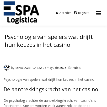
Acceder
Registro
Tu agencia de transporte
Espalogística
Skip
to
Psychologie van spelers wat drijft
content
hun keuzes in het casino
by
ESPALOGISTICA
:
22 de mayo de 2026
Public
Psychologie van spelers wat drijft hun keuzes in het casino
De aantrekkingskracht van het casino
De psychologie achter de aantrekkingskracht van casino’s is
fascinerend. Spelers worden vaak aangetrokken door de