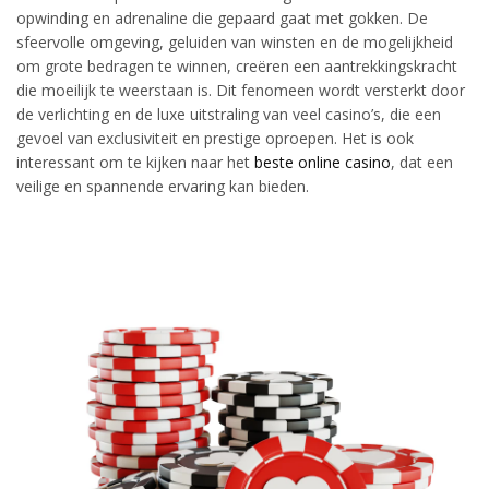
opwinding en adrenaline die gepaard gaat met gokken. De
sfeervolle omgeving, geluiden van winsten en de mogelijkheid
om grote bedragen te winnen, creëren een aantrekkingskracht
die moeilijk te weerstaan is. Dit fenomeen wordt versterkt door
de verlichting en de luxe uitstraling van veel casino’s, die een
gevoel van exclusiviteit en prestige oproepen. Het is ook
interessant om te kijken naar het
beste online casino
, dat een
veilige en spannende ervaring kan bieden.