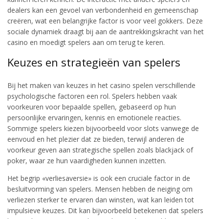
dealers kan een gevoel van verbondenheid en gemeenschap
creëren, wat een belangrijke factor is voor veel gokkers. Deze
sociale dynamiek draagt bij aan de aantrekkingskracht van het
casino en moedigt spelers aan om terug te keren.
Keuzes en strategieën van spelers
Bij het maken van keuzes in het casino spelen verschillende
psychologische factoren een rol. Spelers hebben vaak
voorkeuren voor bepaalde spellen, gebaseerd op hun
persoonlijke ervaringen, kennis en emotionele reacties.
Sommige spelers kiezen bijvoorbeeld voor slots vanwege de
eenvoud en het plezier dat ze bieden, terwijl anderen de
voorkeur geven aan strategische spellen zoals blackjack of
poker, waar ze hun vaardigheden kunnen inzetten.
Het begrip «verliesaversie» is ook een cruciale factor in de
besluitvorming van spelers. Mensen hebben de neiging om
verliezen sterker te ervaren dan winsten, wat kan leiden tot
impulsieve keuzes. Dit kan bijvoorbeeld betekenen dat spelers