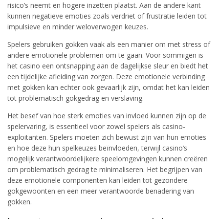
risico’s neemt en hogere inzetten plaatst. Aan de andere kant
kunnen negatieve emoties zoals verdriet of frustratie leiden tot
impulsieve en minder weloverwogen keuzes.
Spelers gebruiken gokken vaak als een manier om met stress of
andere emotionele problemen om te gaan. Voor sommigen is
het casino een ontsnapping aan de dagelijkse sleur en biedt het
een tijdelijke afleiding van zorgen. Deze emotionele verbinding
met gokken kan echter ook gevaarlijk zijn, omdat het kan leiden
tot problematisch gokgedrag en verslaving.
Het besef van hoe sterk emoties van invloed kunnen zijn op de
spelervaring, is essentieel voor zowel spelers als casino-
exploitanten. Spelers moeten zich bewust zijn van hun emoties
en hoe deze hun spelkeuzes beïnvloeden, terwijl casino’s
mogelijk verantwoordelijkere speelomgevingen kunnen creëren
om problematisch gedrag te minimaliseren. Het begrijpen van
deze emotionele componenten kan leiden tot gezondere
gokgewoonten en een meer verantwoorde benadering van
gokken.