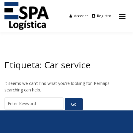
Acceder
Registro
Tu agencia de transporte
Espalogística
Skip
to
content
Etiqueta:
Car service
It seems we can’t find what you’re looking for. Perhaps
searching can help.