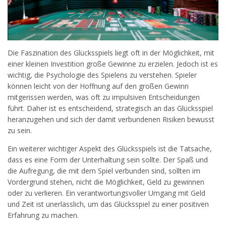
Die Faszination des Glücksspiels liegt oft in der Möglichkeit, mit
einer kleinen Investition große Gewinne zu erzielen. Jedoch ist es
wichtig, die Psychologie des Spielens zu verstehen. Spieler
können leicht von der Hoffnung auf den großen Gewinn
mitgerissen werden, was oft zu impulsiven Entscheidungen
führt. Daher ist es entscheidend, strategisch an das Glücksspiel
heranzugehen und sich der damit verbundenen Risiken bewusst
zu sein.
Ein weiterer wichtiger Aspekt des Glücksspiels ist die Tatsache,
dass es eine Form der Unterhaltung sein sollte. Der Spaß und
die Aufregung, die mit dem Spiel verbunden sind, sollten im
Vordergrund stehen, nicht die Möglichkeit, Geld zu gewinnen
oder zu verlieren. Ein verantwortungsvoller Umgang mit Geld
und Zeit ist unerlässlich, um das Glücksspiel zu einer positiven
Erfahrung zu machen.