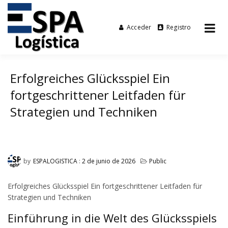
Acceder
Registro
Tu agencia de transporte
Espalogística
Skip
to
Erfolgreiches Glücksspiel Ein
content
fortgeschrittener Leitfaden für
Strategien und Techniken
by
ESPALOGISTICA
:
2 de junio de 2026
Public
Erfolgreiches Glücksspiel Ein fortgeschrittener Leitfaden für
Strategien und Techniken
Einführung in die Welt des Glücksspiels