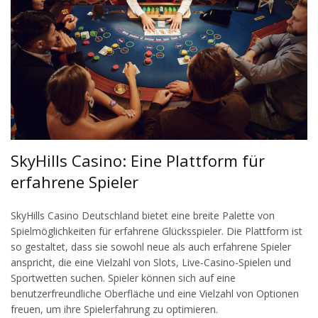
SkyHills Casino: Eine Plattform für
erfahrene Spieler
SkyHills Casino Deutschland bietet eine breite Palette von
Spielmöglichkeiten für erfahrene Glücksspieler. Die Plattform ist
so gestaltet, dass sie sowohl neue als auch erfahrene Spieler
anspricht, die eine Vielzahl von Slots, Live-Casino-Spielen und
Sportwetten suchen. Spieler können sich auf eine
benutzerfreundliche Oberfläche und eine Vielzahl von Optionen
freuen, um ihre Spielerfahrung zu optimieren.