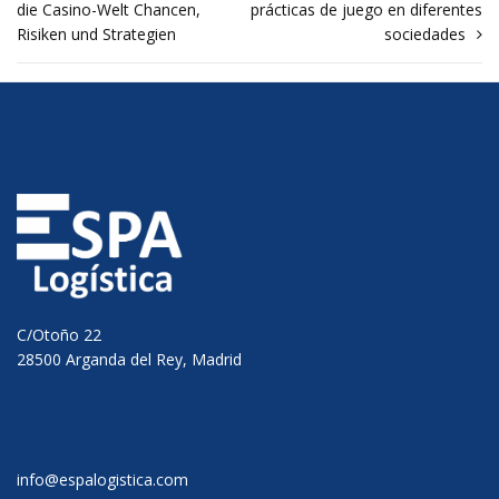
die Casino-Welt Chancen,
prácticas de juego en diferentes
de
Risiken und Strategien
sociedades
entradas
C/Otoño 22
28500 Arganda del Rey, Madrid
info@espalogistica.com