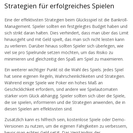
Strategien für erfolgreiches Spielen
Eine der effektivsten Strategien beim Glücksspiel ist die Bankroll-
Management. Spieler sollten ein festgelegtes Budget haben und
sich strikt daran halten. Dies verhindert, dass man über das Limit
hinausgeht und mit Geld spielt, das man sich nicht leisten kann
zu verlieren. Darüber hinaus sollten Spieler sich überlegen, wie
viel sie pro Spielrunde setzen möchten, um das Risiko zu
minimieren und gleichzeitig den Spaß am Spiel zu maximieren.
Ein weiterer wichtiger Punkt ist die Wahl des Spiels. Jedes Spiel
hat seine eigenen Regeln, Wahrscheinlichkeiten und Strategien.
Während einige Spiele wie Poker ein hohes Maß an
Geschicklichkeit erfordern, sind andere wie Spielautomaten
stärker vom Glück abhängig. Spieler sollten sich über die Spiele,
die sie spielen, informieren und die Strategien anwenden, die in
diesen Spielen am effektivsten sind.
Zusätzlich kann es hilfreich sein, kostenlose Spiele oder Demo-
Versionen zu nutzen, um die eigenen Fähigkeiten zu verbessern,
bevor man echtes Geld setzt. Das Verständnis der