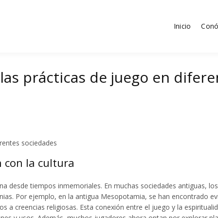
Inicio
Conó
tica
n las prácticas de juego en dife
ferentes sociedades
n con la cultura
mana desde tiempos inmemoriales. En muchas sociedades antiguas, los 
onias. Por ejemplo, en la antigua Mesopotamia, se han encontrado ev
 a creencias religiosas. Esta conexión entre el juego y la espirituali
ciones y usos. Además, muchos jugadores ahora optan por explorar p