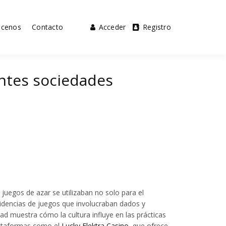
cenos
Contacto
Acceder
Registro
rentes sociedades
juegos de azar se utilizaban no solo para el
idencias de juegos que involucraban dados y
dad muestra cómo la cultura influye en las prácticas
lataformas como el
Lucky Elektra Casino
, que ofrece