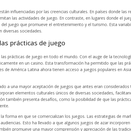
están influenciadas por las creencias culturales. En países donde las
 limitan las actividades de juego. En contraste, en lugares donde el 
 del juego que promueve el entretenimiento y el turismo. Esta variabi
en diversas sociedades.
las prácticas de juego
n las prácticas de juego en todo el mundo. Con el auge de la tecnolog
ísicamente en un casino. Esta transformación ha permitido que las prá
s de América Latina ahora tienen acceso a juegos populares en Asia 
vado a una mayor aceptación de juegos que antes eran considerados t
orporan elementos culturales únicos de diversas sociedades, facilitan
ión también presenta desafíos, como la posibilidad de que las práctic
ente.
n la forma en que se comercializan los juegos. Las estrategias de mark
udiencias. Esto ha llevado a que algunos juegos de azar incorporen 
ambién promueve una mayor comprensión y apreciación de las tradicio