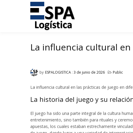
Tu agencia de transporte
Espalogís
Skip
to
La influencia cultural e
content
by
ESPALOGISTICA
:
3 de junio de 2026
Public
La influencia cultural en las prácticas de juego en di
La historia del juego y su relació
El juego ha sido una parte integral de la cultura hu
entretenimiento, sino también para rituales y cerem
apuestas, los cuales estaban estrechamente vinculados
de juego, dando lugar a una variedad de interpreta