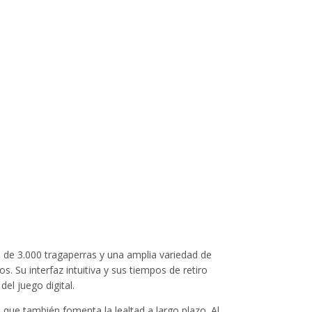
s de 3.000 tragaperras y una amplia variedad de
 Su interfaz intuitiva y sus tiempos de retiro
el juego digital.
 que también fomenta la lealtad a largo plazo. Al