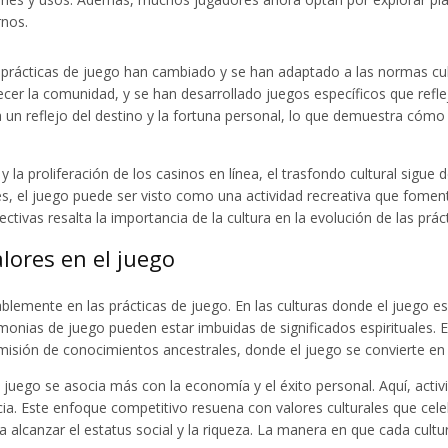
rnos.
 prácticas de juego han cambiado y se han adaptado a las normas cultu
cer la comunidad, y se han desarrollado juegos específicos que reflej
a un reflejo del destino y la fortuna personal, lo que demuestra cómo 
 y la proliferación de los casinos en línea, el trasfondo cultural si
s, el juego puede ser visto como una actividad recreativa que fomenta
tivas resalta la importancia de la cultura en la evolución de las prác
alores en el juego
ablemente en las prácticas de juego. En las culturas donde el juego 
ias de juego pueden estar imbuidas de significados espirituales. Est
isión de conocimientos ancestrales, donde el juego se convierte en u
l juego se asocia más con la economía y el éxito personal. Aquí, act
a. Este enfoque competitivo resuena con valores culturales que celebr
 alcanzar el estatus social y la riqueza. La manera en que cada cultu