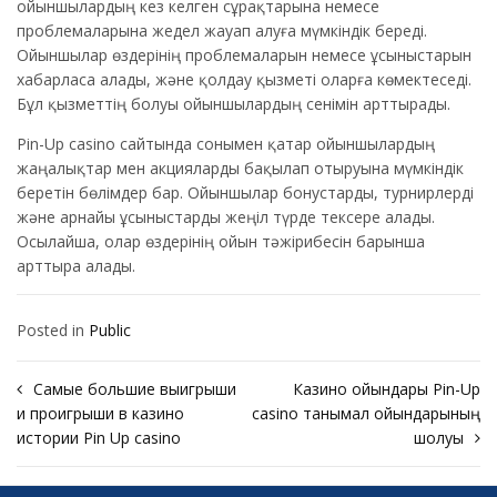
ойыншылардың кез келген сұрақтарына немесе
проблемаларына жедел жауап алуға мүмкіндік береді.
Ойыншылар өздерінің проблемаларын немесе ұсыныстарын
хабарласа алады, және қолдау қызметі оларға көмектеседі.
Бұл қызметтің болуы ойыншылардың сенімін арттырады.
Pin-Up casino сайтында сонымен қатар ойыншылардың
жаңалықтар мен акцияларды бақылап отыруына мүмкіндік
беретін бөлімдер бар. Ойыншылар бонустарды, турнирлерді
және арнайы ұсыныстарды жеңіл түрде тексере алады.
Осылайша, олар өздерінің ойын тәжірибесін барынша
арттыра алады.
Posted in
Public
Navegación
Самые большие выигрыши
Казино ойындары Pin-Up
и проигрыши в казино
casino танымал ойындарының
de
истории Pin Up casino
шолуы
entradas