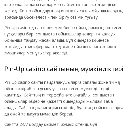
карточкасындағы сандармен сәйкестік тапса, ол жеңіске
жетеді. Бинго ойындарының қызықты сәті – ойыншылардың
арасында бәсекелестік пен бірігу сезімін туғызу.
Pin-Up casino-да лотерея мен бинго ойындарының көптеген
нұсқалары бар, сондықтан ойыншылар өздерінің қалауы
бойынша таңдау жасай алады. Бұл ойындар көбінесе
жағымды атмосферада өтеді және ойыншыларға жарқын
эмоциялар мен ұтыстар әкеледі.
Pin-Up casino сайтының мүмкіндіктері
Pin-Up casino сайты пайдаланушыларға сапалы және тиімді
ойын тәжірибесін ұсыну үшін көптеген мүмкіндіктерді
қамтиды. Сайттың интерфейсі өте ыңғайлы, сондықтан
ойыншылар өздеріне қажетті ойындарды жылдам таба
алады. Сайттың навигациясы жеңіл, бұл жаңа ойыншыларға
да оңай танысуға мүмкіндік береді.
Сайтта 24/7 қолдау қызметі жұмыс істейді, бұл