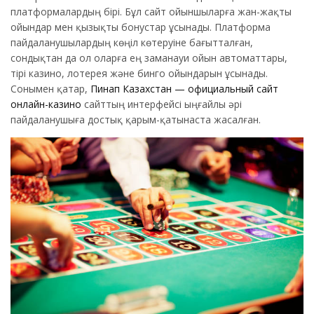
платформалардың бірі. Бұл сайт ойыншыларға жан-жақты
ойындар мен қызықты бонустар ұсынады. Платформа
пайдаланушылардың көңіл көтеруіне бағытталған,
сондықтан да ол оларға ең заманауи ойын автоматтары,
тірі казино, лотерея және бинго ойындарын ұсынады.
Сонымен қатар,
Пинап Казахстан — официальный сайт
онлайн-казино
сайттың интерфейсі ыңғайлы әрі
пайдаланушыға достық қарым-қатынаста жасалған.