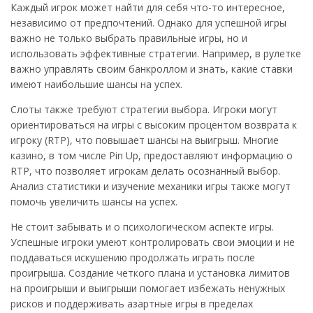
Каждый игрок может найти для себя что-то интересное,
независимо от предпочтений. Однако для успешной игры
важно не только выбрать правильные игры, но и
использовать эффективные стратегии. Например, в рулетке
важно управлять своим банкроллом и знать, какие ставки
имеют наибольшие шансы на успех.
Слоты также требуют стратегии выбора. Игроки могут
ориентироваться на игры с высоким процентом возврата к
игроку (RTP), что повышает шансы на выигрыш. Многие
казино, в том числе Pin Up, предоставляют информацию о
RTP, что позволяет игрокам делать осознанный выбор.
Анализ статистики и изучение механики игры также могут
помочь увеличить шансы на успех.
Не стоит забывать и о психологическом аспекте игры.
Успешные игроки умеют контролировать свои эмоции и не
поддаваться искушению продолжать играть после
проигрыша. Создание четкого плана и установка лимитов
на проигрыши и выигрыши помогает избежать ненужных
рисков и поддерживать азартные игры в пределах