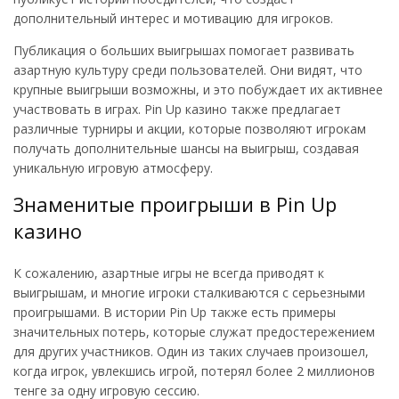
дополнительный интерес и мотивацию для игроков.
Публикация о больших выигрышах помогает развивать
азартную культуру среди пользователей. Они видят, что
крупные выигрыши возможны, и это побуждает их активнее
участвовать в играх. Pin Up казино также предлагает
различные турниры и акции, которые позволяют игрокам
получать дополнительные шансы на выигрыш, создавая
уникальную игровую атмосферу.
Знаменитые проигрыши в Pin Up
казино
К сожалению, азартные игры не всегда приводят к
выигрышам, и многие игроки сталкиваются с серьезными
проигрышами. В истории Pin Up также есть примеры
значительных потерь, которые служат предостережением
для других участников. Один из таких случаев произошел,
когда игрок, увлекшись игрой, потерял более 2 миллионов
тенге за одну игровую сессию.