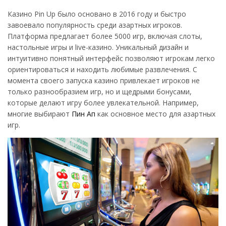
Казино Pin Up было основано в 2016 году и быстро
завоевало популярность среди азартных игроков.
Платформа предлагает более 5000 игр, включая слоты,
настольные игры и live-казино. Уникальный дизайн и
интуитивно понятный интерфейс позволяют игрокам легко
ориентироваться и находить любимые развлечения. С
момента своего запуска казино привлекает игроков не
только разнообразием игр, но и щедрыми бонусами,
которые делают игру более увлекательной. Например,
многие выбирают
Пин Ап
как основное место для азартных
игр.