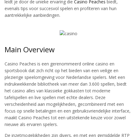
leidt je door de unieke ervaring die
Casino Peaches
biedt,
evenals tips voor succesvol spelen en profiteren van hun
aantrekkelijke aanbiedingen.
Main Overview
Casino Peaches is een gerenommeerd online casino en
sportsbook dat zich richt op het bieden van een veilige en
plezierige speelomgeving voor Nederlandse spelers. Met een
indrukwekkende bibliotheek van meer dan 3.600 spellen, biedt
het casino alles van klassieke gokkasten tot moderne
tafelspellen en live spellen met echte dealers. Deze
verscheidenheid aan mogelijkheden, gecombineerd met een
focus op snelle betalingen en een gebruiksvriendelijke interface,
maakt Casino Peaches tot een uitstekende keuze voor zowel
nieuwe als ervaren spelers.
De inzetmogelijkheden zijn divers, en met een gemiddelde RTP