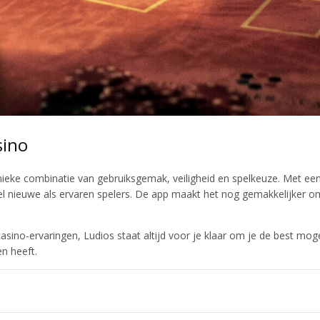
sino
ieke combinatie van gebruiksgemak, veiligheid en spelkeuze. Met een 
el nieuwe als ervaren spelers. De app maakt het nog gemakkelijker 
 casino-ervaringen, Ludios staat altijd voor je klaar om je de best m
en heeft.