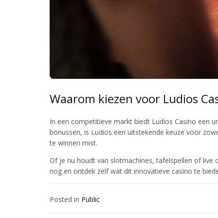
Waarom kiezen voor Ludios Ca
In een competitieve markt biedt Ludios Casino een un
bonussen, is Ludios een uitstekende keuze voor zow
te winnen mist.
Of je nu houdt van slotmachines, tafelspellen of live
nog en ontdek zelf wat dit innovatieve casino te bied
Posted in
Public