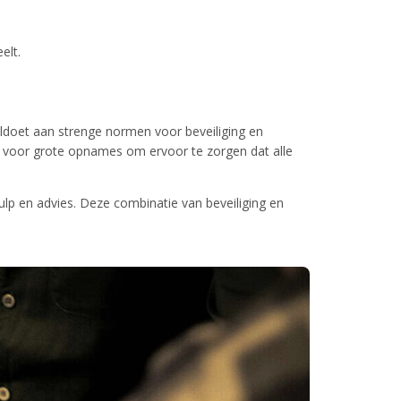
elt.
voldoet aan strenge normen voor beveiliging en
tie voor grote opnames om ervoor te zorgen dat alle
ulp en advies. Deze combinatie van beveiliging en