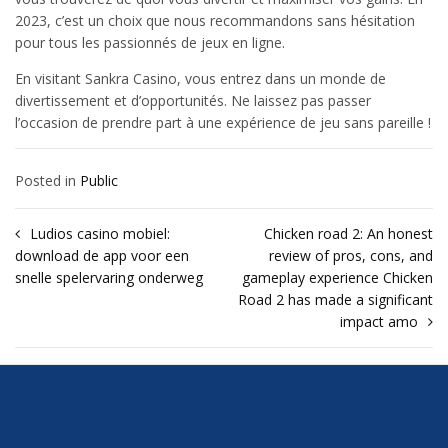
2023, c’est un choix que nous recommandons sans hésitation
pour tous les passionnés de jeux en ligne.
En visitant Sankra Casino, vous entrez dans un monde de
divertissement et d’opportunités. Ne laissez pas passer
l’occasion de prendre part à une expérience de jeu sans pareille !
Posted in
Public
Navegación
Ludios casino mobiel:
Chicken road 2: An honest
download de app voor een
review of pros, cons, and
de
snelle spelervaring onderweg
gameplay experience Chicken
entradas
Road 2 has made a significant
impact amo