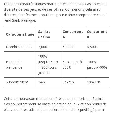
L’une des caractéristiques marquantes de Sankra Casino est la
diversité de ses jeux et de ses offres. Comparons cela avec
d’autres plateformes populaires pour mieux comprendre ce qui
rend Sankra unique.
Sankra
Concurrent
Concurrent
Caractéristique
Casino
A
B
Nombre de jeux
7,000+
5,000+
6,500+
100%
Bonus de
jusqu’à 600€
50% jusqu’à
100%
bienvenue
+ 200 tours
300€
jusqu’à 400€
gratuits
Support client
24/7
9h-21h
10h-22h
Cette comparaison met en lumière les points forts de Sankra
Casino, notamment sa vaste sélection de jeux et son bonus de
bienvenue très attractif, ce qui en fait un choix privilégié parmi