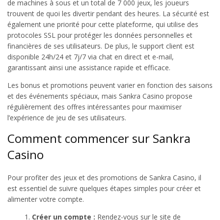
de machines à sous et un total de 7 000 jeux, les joueurs
trouvent de quoi les divertir pendant des heures. La sécurité est
également une priorité pour cette plateforme, qui utilise des
protocoles SSL pour protéger les données personnelles et
financières de ses utilisateurs. De plus, le support client est
disponible 24h/24 et 7j/7 via chat en direct et e-mail,
garantissant ainsi une assistance rapide et efficace.
Les bonus et promotions peuvent varier en fonction des saisons
et des événements spéciaux, mais Sankra Casino propose
régulièrement des offres intéressantes pour maximiser
l’expérience de jeu de ses utilisateurs.
Comment commencer sur Sankra
Casino
Pour profiter des jeux et des promotions de Sankra Casino, il
est essentiel de suivre quelques étapes simples pour créer et
alimenter votre compte.
Créer un compte :
Rendez-vous sur le site de