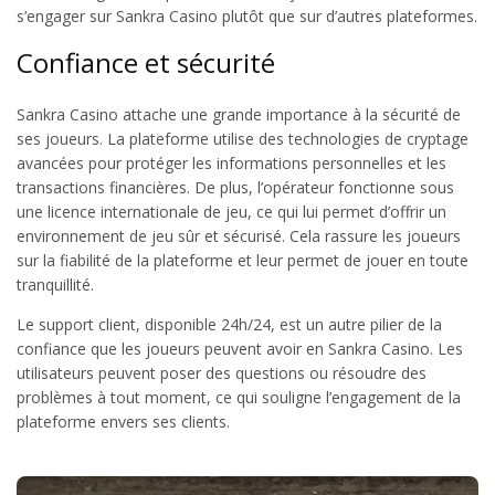
s’engager sur Sankra Casino plutôt que sur d’autres plateformes.
Confiance et sécurité
Sankra Casino attache une grande importance à la sécurité de
ses joueurs. La plateforme utilise des technologies de cryptage
avancées pour protéger les informations personnelles et les
transactions financières. De plus, l’opérateur fonctionne sous
une licence internationale de jeu, ce qui lui permet d’offrir un
environnement de jeu sûr et sécurisé. Cela rassure les joueurs
sur la fiabilité de la plateforme et leur permet de jouer en toute
tranquillité.
Le support client, disponible 24h/24, est un autre pilier de la
confiance que les joueurs peuvent avoir en Sankra Casino. Les
utilisateurs peuvent poser des questions ou résoudre des
problèmes à tout moment, ce qui souligne l’engagement de la
plateforme envers ses clients.