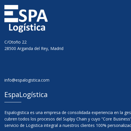
C/Otoño 22
28500 Arganda del Rey, Madrid
info@espalogistica.com
EspaLogística
Espalogistica es una empresa de consolidada experiencia en la ges
cubren todos los procesos del Suplpy Chain y cuyo “Core Business”
servicio de Logistica integral a nuestros clientes 100% personaliza